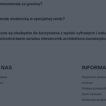
renumeratę za granicę?
ratę studencką w specjalnej cenie?
czne są niezbędne do korzystania z wydań cyfrowych i usł
ośrednictwem serwisu miesiecznik.architektura.muratorplu
 NAS
INFORM
klama
Regulamin serwis
ca
Licencje
Polityka prywatnoś
Dane osobowe
Deklaracja dostęp