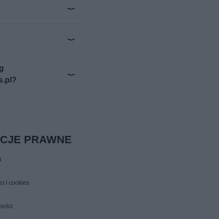
ug
s.pl?
ACJE PRAWNE
u
ci i cookies
ności