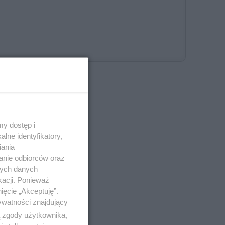
y dostęp i
lne identyfikatory,
iania
anie odbiorców oraz
nych danych
kacji. Ponieważ
 naliczana jest
ięcie „Akceptuję”.
ywatności znajdujący
ą zgody użytkownika,