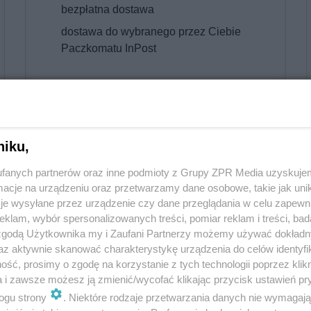
bezpłatna dostawa
dostawa do wybranego przez Ciebie
Paczkomatu InPost
Warunki sprzedaży
niku,
Najczęściej zadawane pytania
fanych partnerów oraz inne podmioty z Grupy ZPR Media uzyskujem
cje na urządzeniu oraz przetwarzamy dane osobowe, takie jak unika
je wysyłane przez urządzenie czy dane przeglądania w celu zapewn
ę doliczyć do kosztów uzyskania przychodu?
klam, wybór spersonalizowanych treści, pomiar reklam i treści, bad
 zgodą Użytkownika my i Zaufani Partnerzy możemy używać dokład
az aktywnie skanować charakterystykę urządzenia do celów identyfi
ń drukowanych w ramach pakietu „Druk + Wydanie cyfrowe”
ść, prosimy o zgodę na korzystanie z tych technologii poprzez klikn
a i zawsze możesz ją zmienić/wycofać klikając przycisk ustawień pr
ogu strony
. Niektóre rodzaje przetwarzania danych nie wymagaj