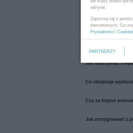
ale masz prawo sprzec
Czy za dostawę wyda
witrynie.
dodatkowa opłata?
Zapoznaj się z poniż
internetowych. Szcze
Kiedy uruchamiany j
Prywatności
i
Cookie
Co zawiera pakiet „
PARTNERZY
Jak skorzystać z wy
Co obejmuje wydani
Czy za kupno prenum
Jak zrezygnować z p