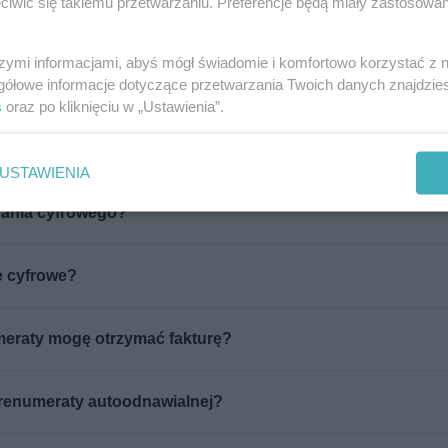
iwić się takiemu przetwarzaniu. Preferencje będą miały zastosowanie
ń drukowanych w ramach pakietu „Druk + Wydanie cyfrowe”
szymi informacjami, abyś mógł świadomie i komfortowo korzystać z
gółowe informacje dotyczące przetwarzania Twoich danych znajdzi
est dostęp do wydań cyfrowych?
s
oraz po kliknięciu w „Ustawienia”.
Druk + Wydanie cyfrowe”?
USTAWIENIA
dania cyfrowego?
e cyfrowe?
eraty mogę otrzymać fakturę?
renumeraty autoodnawialnej?