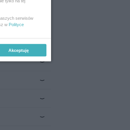
 tylko na tej
 naliczana jest
 naszych serwisów
esz w
Polityce
Akceptuję